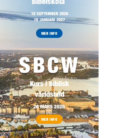
Bibelskola
10 SEPTEMBER 2026
15 JANUARI 2027
MER INFO
SBCW
Kurs i biblisk
världsbild
26 MARS 2026
MER INFO