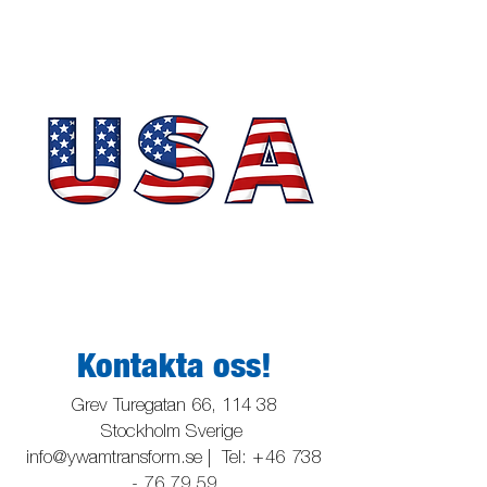
Kontakta oss!
Grev Turegatan 66, 114 38
Stockholm
Sverige
info@ywamtransform.se
| Tel:
+46 738
- 76 79 59