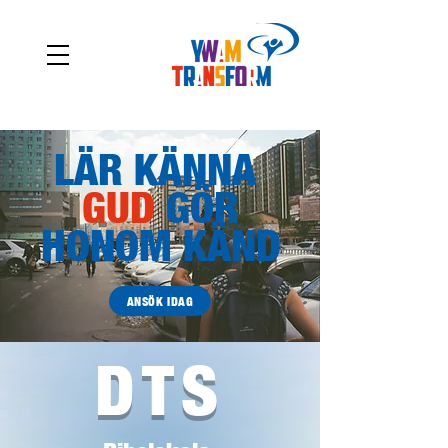
LÄR KÄNNA
GUD
GÖR
HONOM KÄND
ANSÖK IDAG
DTS