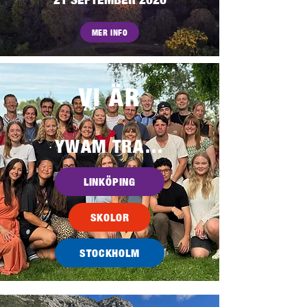
MER INFO
VI ÄR
YWAM TRANSFORM
LINKÖPING
SKOLOR
STOCKHOLM