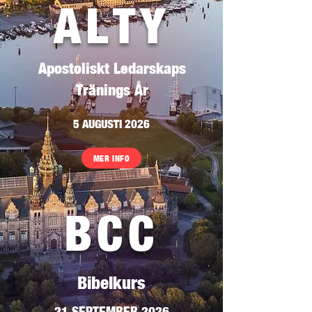
ALTY
Apostoliskt Ledarskaps
Tränings År
5 AUGUSTI 2026
MER INFO
BCC
Bibelkurs
21 SEPTEMBER 2026