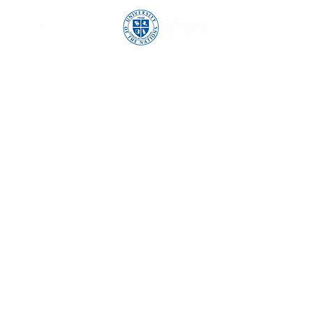
Kurser
Bibelskola - DTS
Ledarträningsår - ALTY
SBCW
BCC
Arts Internship
University of the Nations
Om oss
YWAM Transform Family
Stockholm
Vår story
Ge eller betala