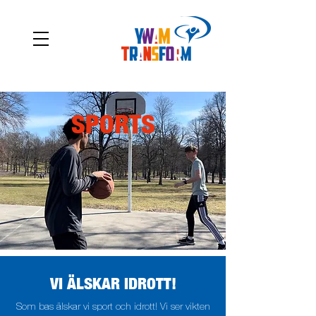
SPORTS
VI ÄLSKAR IDROTT!
Som bas älskar vi sport och idrott! Vi ser vikten