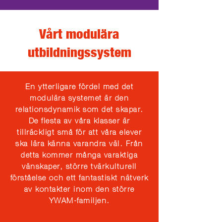
Vårt modulära
utbildningssystem
En ytterligare fördel med det
modulära systemet är den
relationsdynamik som det skapar.
De flesta av våra klasser är
tillräckligt små för att våra elever
ska lära känna varandra väl. Från
detta kommer många varaktiga
vänskaper, större tvärkulturell
förståelse och ett fantastiskt nätverk
av kontakter inom den större
YWAM-familjen.