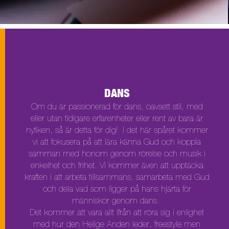
DANS
Om du är passionerad för dans, oavsett stil, med
eller utan tidigare erfarenheter eller rent av bara är
nyfiken, så är detta för dig!
I det här spåret kommer
vi att fokusera på att lära känna Gud och koppla
samman med honom genom rörelse och musik i
enkelhet och frihet.
Vi kommer även att upptäcka
kraften i att arbeta tillsammans, samarbeta med Gud
och dela vad som ligger på hans hjärta för
människor genom dans.
Det kommer att vara allt ifrån att röra sig i enlighet
med hur den Helige Anden leder, freestyle men