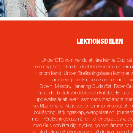
LEKTIONSDELEN
Under DTS kommer du att lär
a känna Gud på e
personligt sätt, hitta din identitet i Honom och vara 
Honom känd. Under föreläsningsfasen kommer vi a
ämne varje vecka, dessa ämnen är till e
Bibeln, Mission, Han
aring Guds röst, Fader Gud
helande, biblisk världsbild och kallelse. En stor 
upplevelse är att leva tillsammans med andra mä
livet tillsammans. Varje vecka kommer vi också att h
bokläsning, lärjungaskap, evangelisation, journal
mer. Föreläsningsfasen är en tid för dig att dyka djup
med Gud och lära dig mycket, genom lärorna och li
ett stort fokus på lärjungaskap, så du kommer att