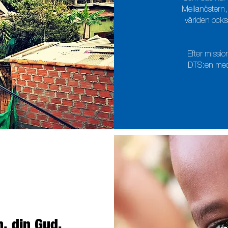
Mellanöstern, 
världen ocks
Efter mission
DTS:en med 
, din Gud,