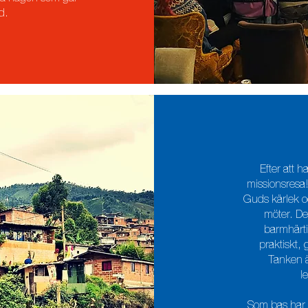
id.
Efter att h
missionsresa!
Guds kärlek o
möter. De
barmhärtig
praktiskt
Tanken ä
l
Som bas har 