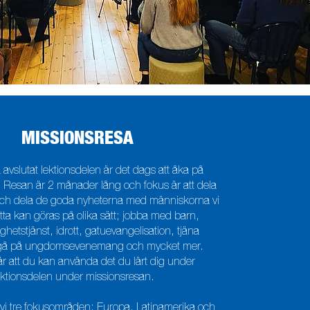
MISSIONSRESA
a avslutat lektionsdelen är det dags att åka på
 Resan är 2 månader lång och fokus är att dela
ch dela de goda nyheterna med människorna vi
tta kan göras på olika sätt; jobba med barn,
hetstjänst, idrott, gatuevangelisation, tjäna
, gå på ungdomsevenemang och mycket mer.
r att du kan använda det du lärt dig under
ektionsdelen under missionsresan.
vi tre fokusområden: Europa, Latinamerika och