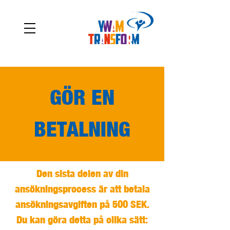
GÖR EN
BETALNING
Den sista delen av din
ansökningsprocess är att betala
ansökningsavgiften på 500 SEK.
Du kan göra detta på olika sätt: