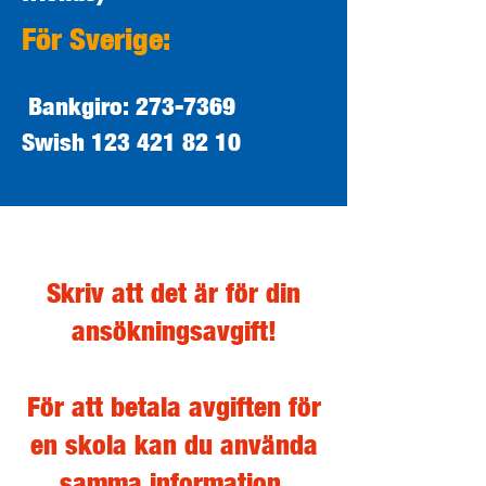
För Sverige:
Bankgiro:
273-7369
Swish
123 421 82 10
Skriv att det är för din
ansökningsavgift!
För att betala avgiften för
en skola kan du använda
samma information.