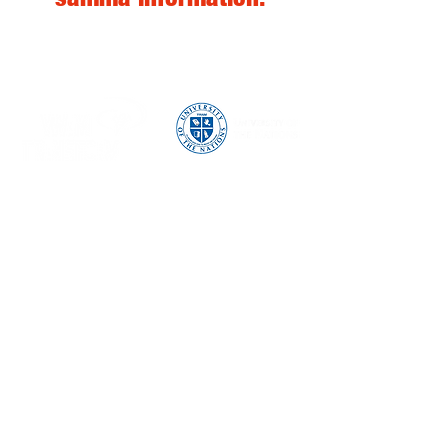
Kurser
Bibelskola - DTS
Ledarträningsår - ALTY
SBCW
BCC
Arts Internship
University of the Nations
Om oss
YWAM Transform Family